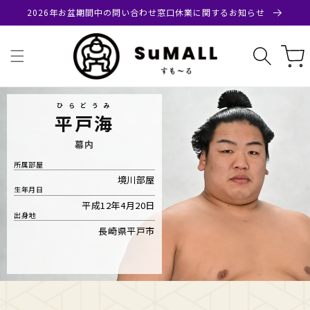
コンテ
2026年お盆期間中の問い合わせ窓口休業に関するお知らせ
ンツに
進む
カ
ー
ト
ひらどうみ
平戸海
幕内
所属部屋
境川部屋
生年月日
平成12年4月20日
出身地
長崎県平戸市