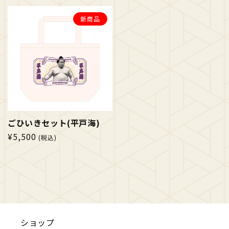
常
常
価
価
新商品
格
格
ごひいきセット(平戸海)
通
¥5,500
(税込)
常
価
格
ショップ