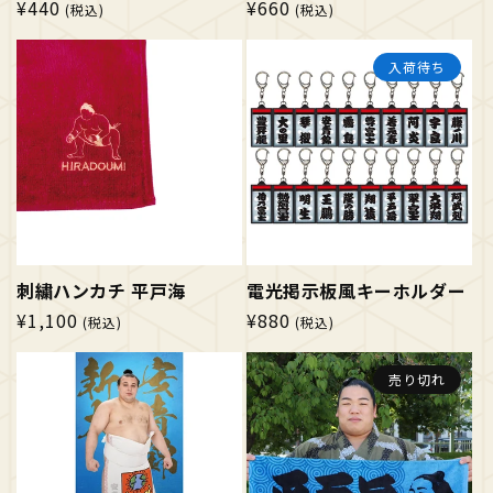
通
¥440
通
¥660
(税込)
(税込)
常
常
価
価
入荷待ち
格
格
刺繍ハンカチ 平戸海
電光掲示板風キーホルダー
通
¥1,100
通
¥880
(税込)
(税込)
常
常
価
価
売り切れ
格
格