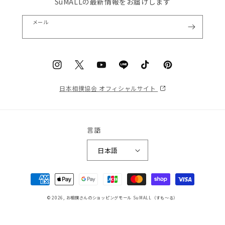
SuMALLの最新情報をお届けします
メール
Instagram
Twitter
YouTube
Translation
TikTok
Pinterest
missing:
日本相撲協会 オフィシャルサイト
ja.general.social.links.line
言語
日本語
決
済
© 2026,
お相撲さんのショッピングモール SuMALL（すも〜る）
方
法