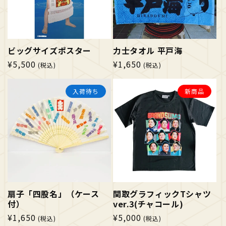
ビッグサイズポスター
力士タオル 平戸海
通
¥5,500
通
¥1,650
(税込)
(税込)
常
常
価
価
入荷待ち
新商品
格
格
扇子「四股名」（ケース
関取グラフィックTシャツ
付）
ver.3(チャコール)
通
¥1,650
通
¥5,000
(税込)
(税込)