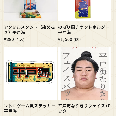
アクリルスタンド（染め抜
のぼり風チケットホルダー
き）平戸海
平戸海
通
¥880
通
¥1,500
(税込)
(税込)
常
常
価
価
格
格
レトロゲーム風ステッカー
平戸海なりきりフェイスパ
平戸海
ック