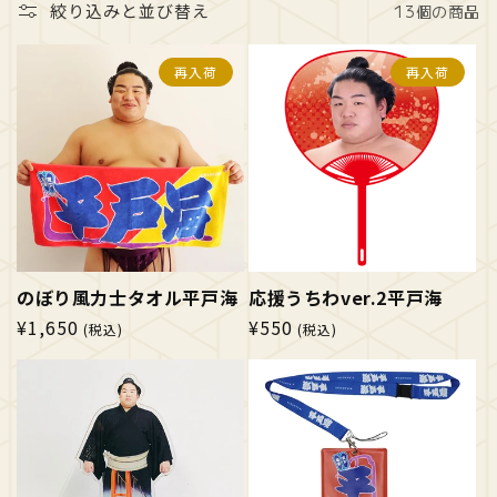
絞り込みと並び替え
13個の商品
再入荷
再入荷
のぼり風力士タオル平戸海
応援うちわver.2平戸海
通
¥1,650
通
¥550
(税込)
(税込)
常
常
価
価
格
格