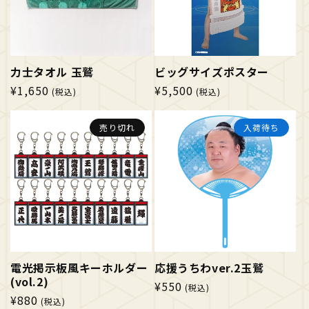
力士タオル 玉鷲
ビッグサイズポスター
通
¥1,650
通
¥5,500
(税込)
(税込)
常
常
価
価
売り切れ
入荷待ち
格
格
電光掲示板風キーホルダー
応援うちわver.2玉鷲
(vol.2)
通
¥550
(税込)
通
¥880
常
(税込)