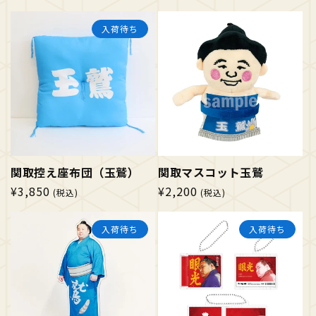
常
価
価
格
入荷待ち
格
関取控え座布団（玉鷲）
関取マスコット玉鷲
通
¥3,850
通
¥2,200
(税込)
(税込)
常
常
価
価
入荷待ち
入荷待ち
格
格