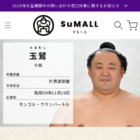
コンテ
2026年お盆期間中の問い合わせ窓口休業に関するお知らせ
ンツに
進む
カ
ー
ト
たまわし
玉鷲
十両
所属部屋
片男波部屋
生年月日
昭和59年11月16日
出身地
モンゴル・ウランバートル