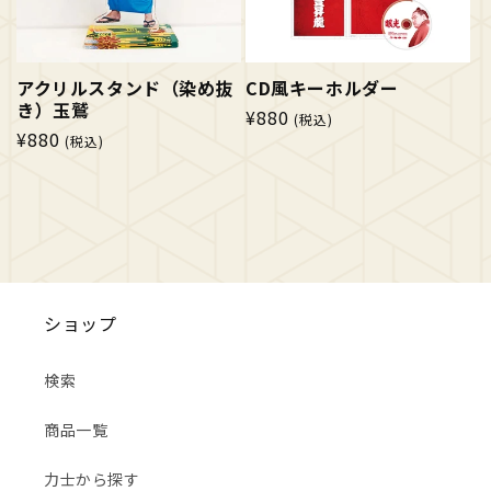
アクリルスタンド（染め抜
CD風キーホルダー
き）玉鷲
通
¥880
(税込)
通
¥880
常
(税込)
常
価
価
格
格
ショップ
検索
商品一覧
力士から探す