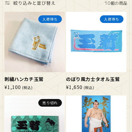
絞り込みと並び替え
10個の商品
入荷待ち
入荷待ち
刺繍ハンカチ玉鷲
のぼり風力士タオル玉鷲
通
¥1,100
通
¥1,650
(税込)
(税込)
常
常
価
価
売り切れ
格
格