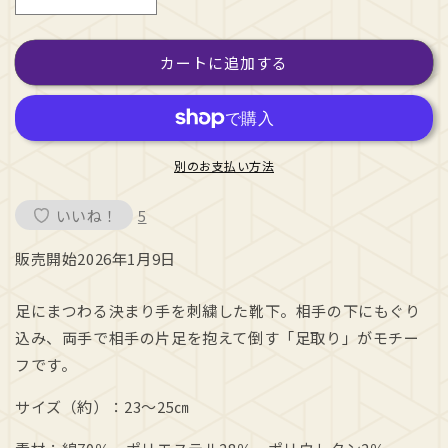
決
決
ま
ま
り
り
カートに追加する
手
手
く
く
つ
つ
し
し
別のお支払い方法
た
た
（足
（足
いいね！
5
取
取
り）
り）
販売開始2026年1月9日
の
の
数
数
足にまつわる決まり手を刺繍した靴下。
相手の下にもぐり
量
量
込み、両手で相手の片足を抱えて倒す
「足取り」がモチー
を
を
減
増
フです。
ら
や
サイズ（約）：23～25㎝
す
す