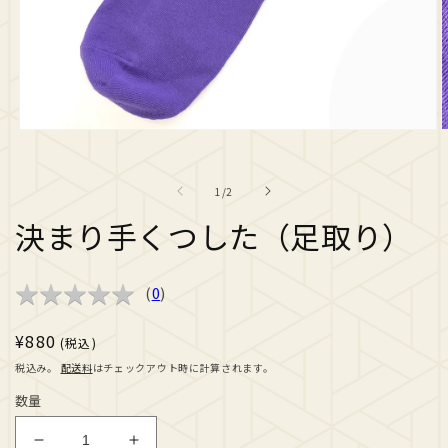
モ
ー
ダ
の
1
/
2
ル
で
決まり手くつした（足取り）
メ
デ
ィ
ア
★
★
★
★
★
★
★
★
★
★
(
0
)
(1)
(
を
開
通
¥880
(税込)
く
常
税込み。
配送料
はチェックアウト時に計算されます。
価
数量
格